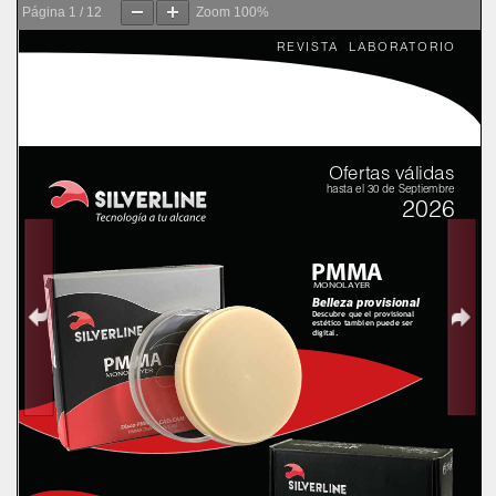
Página
1
/
12
Zoom
100%